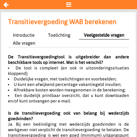


Transitievergoeding WAB
Transitievergoeding WAB berekenen
Introductie
Toelichting
Veelgestelde vragen
Resultaat
Alle vragen
Begin opnieuw
De Transitievergoedingtool is uitgebreider dan andere
beschikbare tools op internet. Wat is het verschil?
De tool is compleet (en ook in uitzonderingssituaties
kloppend);
Duidelijke vragen, met toelichtingen en voorbeelden;
U kunt een afwijkend percentage vakantiegeld invullen;
Aftrekbare kosten worden meegenomen in de berekening;
Een duidelijk printbaar overzicht, dat u kunt downloaden
en/of kunt ontvangen per e-mail.
Is de transitievergoeding ook van belang bij wederzijds
goedvinden?
Ja. Bij een beëindiging met wederzijds goedvinden is de
werkgever niet verplicht de transitievergoeding te betalen. De
transitievergoeding is wel een goed (minimum) uitgangspunt