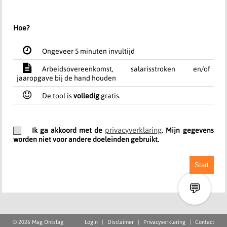
Hoe?
Ongeveer 5 minuten invultijd
Arbeidsovereenkomst, salarisstroken en/of
jaaropgave bij de hand houden
De tool is
volledig
gratis.
privacyverklaring
Ik ga akkoord met de
. Mijn gegevens
worden niet voor andere doeleinden gebruikt.
Start
💬
© 2026 Mag Ontslag
Login
|
Disclaimer
|
Privacyverklaring
|
Contact