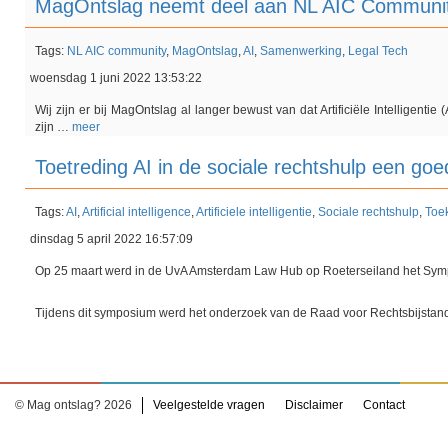
MagOntslag neemt deel aan NL AIC Communi
Tags:
NL AIC community
,
MagOntslag
,
AI
,
Samenwerking
,
Legal Tech
woensdag 1 juni 2022 13:53:22
Wij zijn er bij MagOntslag al langer bewust van dat Artificiële Intelligenti
zijn …
meer
Toetreding AI in de sociale rechtshulp een goe
Tags:
AI
,
Artificial intelligence
,
Artificiele intelligentie
,
Sociale rechtshulp
,
Toe
dinsdag 5 april 2022 16:57:09
Op 25 maart werd in de UvA Amsterdam Law Hub op Roeterseiland het Sy
Tijdens dit symposium werd het onderzoek van de Raad voor Rechtsbijstan
© Mag ontslag? 2026
Veelgestelde vragen
Disclaimer
Contact