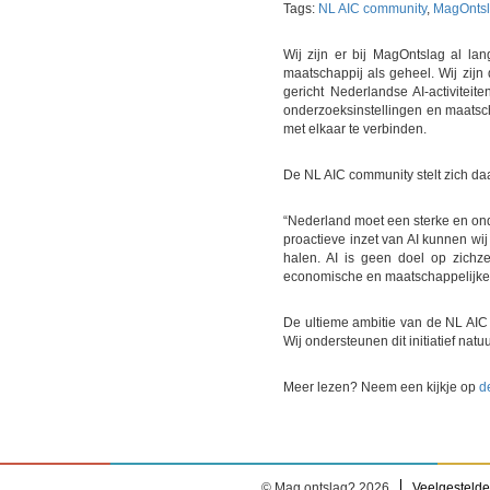
Tags:
NL AIC community
,
MagOnts
Wij zijn er bij MagOntslag al lan
maatschappij als geheel. Wij zi
gericht Nederlandse AI-activiteit
onderzoeksinstellingen en maatscha
met elkaar te verbinden.
De NL AIC community stelt zich daa
“Nederland moet een sterke en on
proactieve inzet van AI kunnen wi
halen. AI is geen doel op zichz
economische en maatschappelijke 
De ultieme ambitie van de NL AIC
Wij ondersteunen dit initiatief nat
Meer lezen? Neem een kijkje op
d
© Mag ontslag? 2026
Veelgestelde