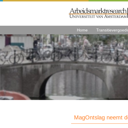
Home
Transitievergoed
MagOntslag neemt d