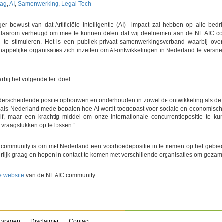
lag
,
AI
,
Samenwerking
,
Legal Tech
ger bewust van dat Artificiële Intelligentie (AI) impact zal hebben op alle bedr
jn daarom verheugd om mee te kunnen delen dat wij deelnemen aan de NL AIC c
en te stimuleren. Het is een publiek-privaat samenwerkingsverband waarbij over
ppelijke organisaties zich inzetten om AI-ontwikkelingen in Nederland te versnel
rbij het volgende ten doel:
derscheidende positie opbouwen en onderhouden in zowel de ontwikkeling als de t
j als Nederland mede bepalen hoe AI wordt toegepast voor sociale en economisch
elf, maar een krachtig middel om onze internationale concurrentiepositie te
vraagstukken op te lossen.”
 community is om met Nederland een voorhoedepositie in te nemen op het gebied
uurlijk graag en hopen in contact te komen met verschillende organisaties om gezamen
e website
van de NL AIC community.
 vragen
Disclaimer
Contact