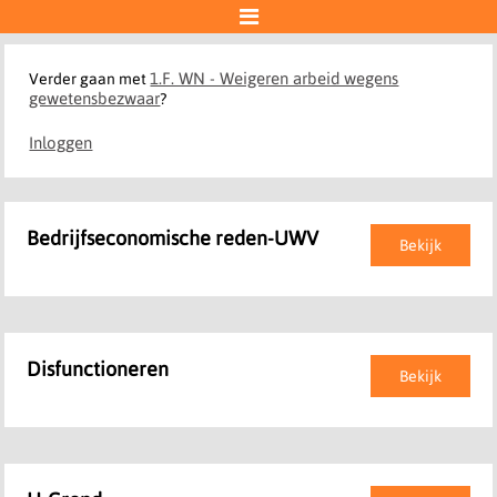

1.F. WN - Weigeren arbeid wegens
Verder gaan met
gewetensbezwaar
?
Inloggen
Bedrijfseconomische reden-UWV
Bekijk
Disfunctioneren
Bekijk