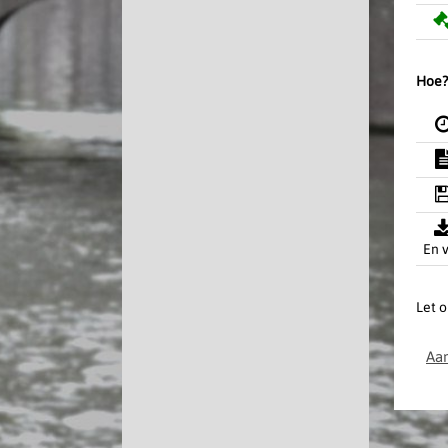
Hoe?
En v
Let o
Aan