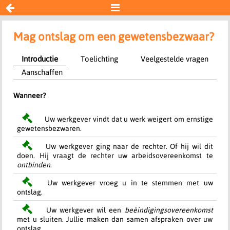


Ernstig gewetensbezwaar
Mag ontslag om een gewetensbezwaar?
Introductie
Toelichting
Veelgestelde vragen
Overig
Aanschaffen
Transitievergoeding WAB
Wanneer?
Uw werkgever vindt dat u werk weigert om ernstige
Resultaat
gewetensbezwaren.
Uw werkgever ging naar de rechter. Of hij wil dit
Begin opnieuw
doen. Hij vraagt de rechter uw arbeidsovereenkomst te
ontbinden
.
Uw werkgever vroeg u in te stemmen met uw
ontslag.
Uw werkgever wil een
beëindigingsovereenkomst
met u sluiten. Jullie maken dan samen afspraken over uw
ontslag.