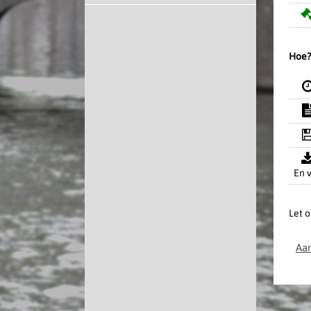
Hoe?
En v
Let o
Aan