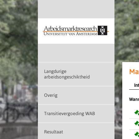
Mag
Langdurige
arbeidsongeschiktheid
In
Overig
Wann
Transitievergoeding WAB
Resultaat