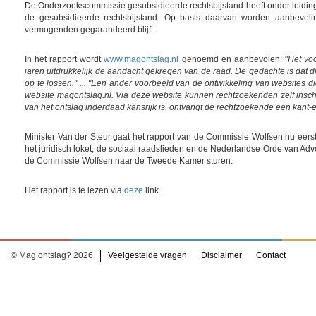
De Onderzoekscommissie gesubsidieerde rechtsbijstand heeft onder leiding
de gesubsidieerde rechtsbijstand. Op basis daarvan worden aanbeveli
vermogenden gegarandeerd blijft.
In het rapport wordt
www.magontslag.nl
genoemd en aanbevolen: "
Het voo
jaren uitdrukkelijk de aandacht gekregen van de raad. De gedachte is dat
op te lossen." ... "Een ander voorbeeld van de ontwikkeling van websites 
website magontslag.nl. Via deze website kunnen rechtzoekenden zelf inschat
van het ontslag inderdaad kansrijk is, ontvangt de rechtzoekende een kant-e
Minister Van der Steur gaat het rapport van de Commissie Wolfsen nu eerst 
het juridisch loket, de sociaal raadslieden en de Nederlandse Orde van Adv
de Commissie Wolfsen naar de Tweede Kamer sturen.
Het rapport is te lezen via
deze
link.
© Mag ontslag? 2026
Veelgestelde vragen
Disclaimer
Contact