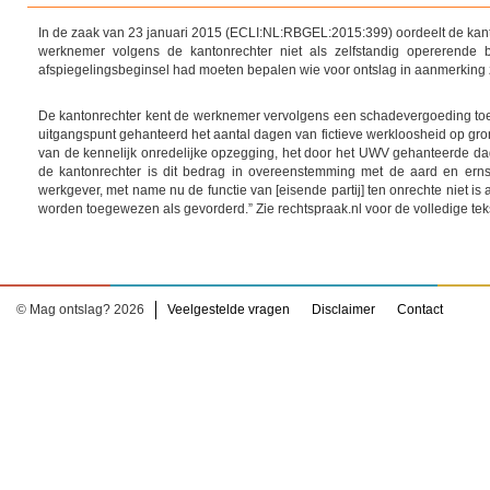
In de zaak van 23 januari 2015 (ECLI:NL:RBGEL:2015:399) oordeelt de kant
werknemer volgens de kantonrechter niet als zelfstandig opererende b
afspiegelingsbeginsel had moeten bepalen wie voor ontslag in aanmerking zo
De kantonrechter kent de werknemer vervolgens een schadevergoeding toe, 
uitgangspunt gehanteerd het aantal dagen van fictieve werkloosheid op gr
van de kennelijk onredelijke opzegging, het door het UWV gehanteerde dagl
de kantonrechter is dit bedrag in overeenstemming met de aard en ernst
werkgever, met name nu de functie van [eisende partij] ten onrechte niet is a
worden toegewezen als gevorderd.” Zie rechtspraak.nl voor de volledige tek
© Mag ontslag? 2026
Veelgestelde vragen
Disclaimer
Contact