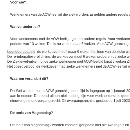
Voor wie?
Werknemers van de AOW-leeftijd die ziek worden. Er gelden andere regels vo
Wat verandert er?
Voor werknemers met de AOW-leeftijd gelden andere regels. Voor werkneme
periode van 13 weken. Die is nu verkort naar 6 weken. Voor AOW-gerechtigden
Loondoorbetaling
: de werkgever hoeft maar 6 weken het loon van de zieke w
De re-integratieverplichting
: de werkgever moet 6 weken proberen de zieke we
De Ziektewet-uitkering
: de zieke werknemer met AOW-leeftijd krijgt 6 weken Z
Het opzegverbod
: de werkgever mag zieke werknemers met de AOW-leeftijd ont
Waarom verandert dit?
De Wet werken na de AOW-gerechtigde leeftijd is ingegaan op 1 januari 
aan te nemen. Dit moest alleen niet nadelig zijn voor werknemers die ge
nieuwe, gold er overgangsrecht. Dit overgangsrecht is gestopt op 1 juli 2023
De tools van Magontslag?
De tools van Magontslag? worden constant geüpdate met nieuwe regels en 