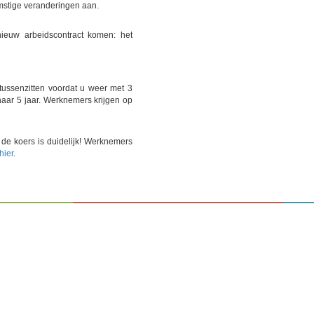
mstige veranderingen aan.
nieuw arbeidscontract komen: het
tussenzitten voordat u weer met 3
 naar 5 jaar. Werknemers krijgen op
 de koers is duidelijk! Werknemers
hier
.