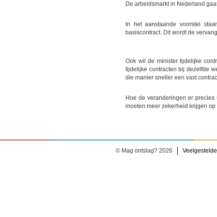
De arbeidsmarkt in Nederland gaat
In het aanstaande voorstel staa
basiscontract. Dit wordt de verva
Ook wil de minister tijdelijke c
tijdelijke contracten bij dezelfde
die manier sneller een vast contra
Hoe de veranderingen er precies u
moeten meer zekerheid krijgen op
© Mag ontslag? 2026
Veelgestelde