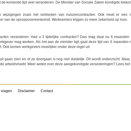
 de komende tijd veel veranderen. De Minister van Sociale Zaken kondigde toeko
n wijzigingen zoals het verbieden van nulurencontracten. Ook moet er een 
nger van de oproepovereenkomst. Werknemers krijgen zo meer zekerheid op loon.
ontracten veranderen. Had u 3 tijdelijke contracten? Dan mag daar nu 6 maanden 
 werkgever mag werken. Als het aan de minister ligt, gaat deze tijd van 6 maanden
ct. Ook komen werkgevers moeilijker onder deze regel uit.
it gaan zien en of ze doorgaan is nog niet duidelijk. Dit wordt onderzocht. Maar,
 de arbeidsmarkt. Meer weten over deze aangekondigde veranderingen? Lees het
 vragen
Disclaimer
Contact