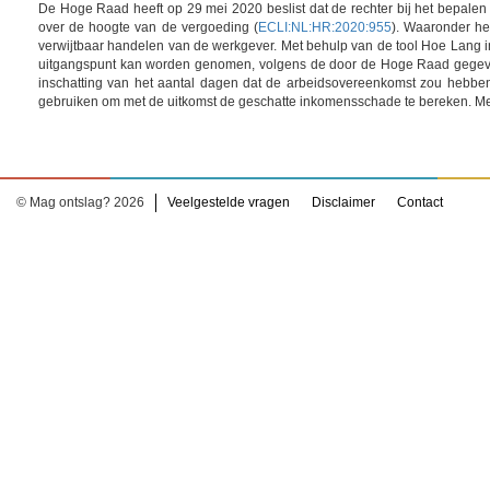
De Hoge Raad heeft op 29 mei 2020 beslist dat de rechter bij het bepale
over de hoogte van de vergoeding (
ECLI:NL:HR:2020:955
). Waaronder he
verwijtbaar handelen van de werkgever. Met behulp van de tool Hoe Lang in
uitgangspunt kan worden genomen, volgens de door de Hoge Raad gegeven
inschatting van het aantal dagen dat de arbeidsovereenkomst zou hebben
gebruiken om met de uitkomst de geschatte inkomensschade te bereken. Me
© Mag ontslag? 2026
Veelgestelde vragen
Disclaimer
Contact