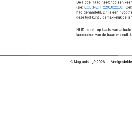
De Hoge Raad heeft nog een keer b
(zie:
ECLI:NL:HR:2018:2218
). Ge
had gehandeld. Dit is een hypothet
deze tool kunt u gemakkelijk de t
HLiD maakt op basis van actuele
kenmerken van de baan waaruit de
© Mag ontslag? 2026
Veelgestelde