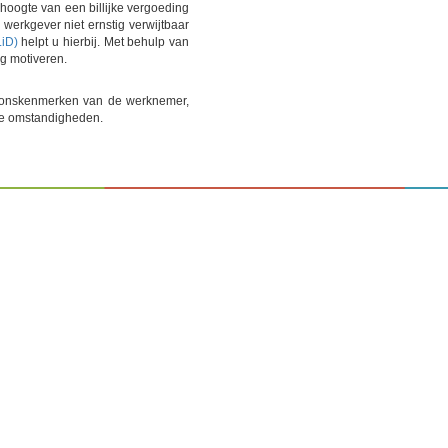
hoogte van een billijke vergoeding
erkgever niet ernstig verwijtbaar
LiD)
helpt u hierbij. Met behulp van
g motiveren.
soonskenmerken van de werknemer,
le omstandigheden.