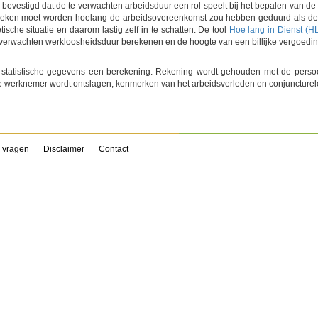
evestigd dat de te verwachten arbeidsduur een rol speelt bij het bepalen van de 
keken moet worden hoelang de arbeidsovereenkomst zou hebben geduurd als de w
ische situatie en daarom lastig zelf in te schatten. De tool
Hoe lang in Dienst (H
e verwachten werkloosheidsduur berekenen en de hoogte van een billijke vergoedin
 statistische gegevens een berekening. Rekening wordt gehouden met de per
 werknemer wordt ontslagen, kenmerken van het arbeidsverleden en conjuncture
 vragen
Disclaimer
Contact