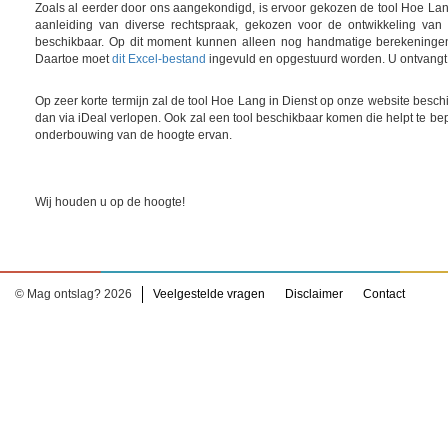
Zoals al eerder door ons aangekondigd, is ervoor gekozen de tool Hoe La
aanleiding van diverse rechtspraak, gekozen voor de ontwikkeling van
beschikbaar. Op dit moment kunnen alleen nog handmatige berekeningen 
Daartoe moet
dit Excel-bestand
ingevuld en opgestuurd worden. U ontvangt d
Op zeer korte termijn zal de tool Hoe Lang in Dienst op onze website besch
dan via iDeal verlopen. Ook zal een tool beschikbaar komen die helpt te bepa
onderbouwing van de hoogte ervan.
Wij houden u op de hoogte!
© Mag ontslag? 2026
Veelgestelde vragen
Disclaimer
Contact