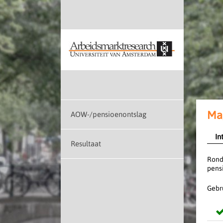
Mag
AOW-/pensioenontslag
In
Resultaat
Rond
pensi
Gebr