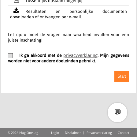
Tussentijds opslaan mogelijk;
Resultaten en persoonlijke documenten
downloaden of ontvangen per e-mail.
Let op: u moet de vragen naar waarheid invullen voor een
juiste inschatting!
privacyverklaring
Ik ga akkoord met de
. Mijn gegevens
worden niet voor andere doeleinden gebruikt.
Start
💬
© 2026 Mag Ontslag
Login
|
Disclaimer
|
Privacyverklaring
|
Contact