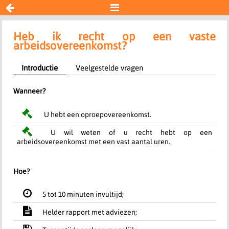


Aanbod vaste uren
Heb ik recht op een vaste
arbeidsovereenkomst?
Resultaat
Introductie
Veelgestelde vragen
Begin opnieuw
Wanneer?
U hebt een oproepovereenkomst.
U wil weten of u recht hebt op een
arbeidsovereenkomst met een vast aantal uren.
Hoe?
5 tot 10 minuten invultijd;
Helder rapport met adviezen;