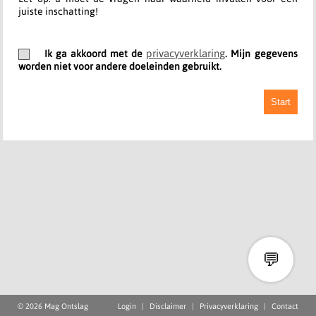
juiste inschatting!
privacyverklaring
Ik ga akkoord met de
. Mijn gegevens
worden niet voor andere doeleinden gebruikt.
Start
💬
© 2026 Mag Ontslag
Login
|
Disclaimer
|
Privacyverklaring
|
Contact