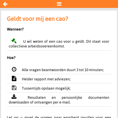


Cao
Geldt voor mij een cao?
Wanneer?
Resultaat
U wil weten of een cao voor u geldt. Dit staat voor
collectieve arbeidsovereenkomst.
Begin opnieuw
Hoe?
Alle vragen beantwoorden duurt 3 tot 10 minuten;
Helder rapport met adviezen;
Tussentijds opslaan mogelijk;
Resultaten en persoonlijke documenten
downloaden of ontvangen per e-mail.
Let op: u moet de vragen naar waarheid invullen voor een