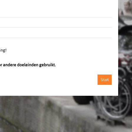
ing!
or andere doeleinden gebruikt.
Start