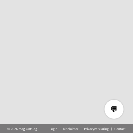
💬
© 2026 Mag Ontslag
Login
|
Disclaimer
|
Privacyverklaring
|
Contact