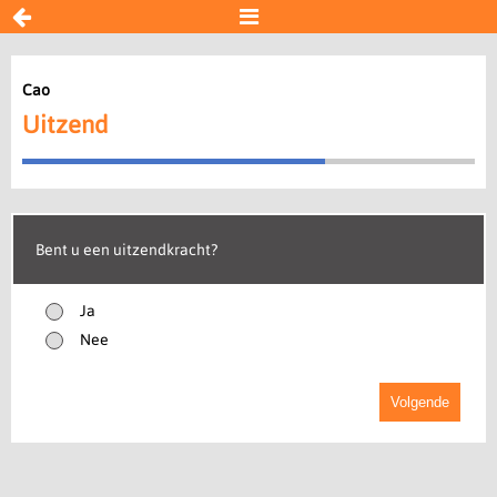


Cao
Cao
Uitzend
Uitzend
Incorporatie
AVV
Vakbond
Werkgever partij
Bent u een uitzendkracht?
Resultaat
Ja
Nee
Begin opnieuw
Volgende