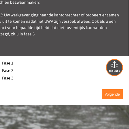
chien bezwaar maken;
 3: Uw werkgever ging naar de kantonrechter of probeert er samen
u uit te komen nadat het UWV zijn verzoek afwees. Ook als u een
ract voor bepaalde tijd hebt dat niet tussentijds kan worden
egd, zit u in fase 3.
Fase 1
Fase 2
Fase 3
Volgende