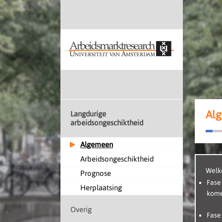
Al
Langdurige
arbeidsongeschiktheid
Algemeen
Arbeidsongeschiktheid
Welke
Prognose
Fase
Herplaatsing
kome
Overig
Fase