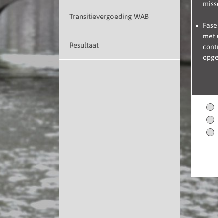
miss
Transitievergoeding WAB
Fase
met 
Resultaat
cont
opgez