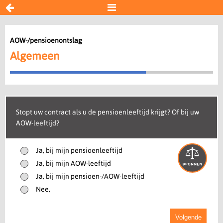


AOW-/pensioenontslag
AOW-/pensioenontslag
Algemeen
Algemeen
Pensioenontslagbeding
AOW-ontslagbeding
AOW-/pensioenbeding
AOW-opzegging
Stopt uw contract als u de pensioenleeftijd krijgt? Of bij uw
AOW-leeftijd?
Opzegtermijn
Resultaat
Ja, bij mijn pensioenleeftijd
Ja, bij mijn AOW-leeftijd
Begin opnieuw
Ja, bij mijn pensioen-/AOW-leeftijd
Nee,
Volgende