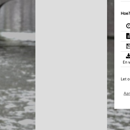
Hoe?
En v
Let o
Aan