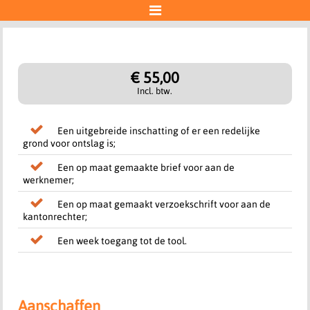

Account
€ 55,00
"Ideal | Wero"-betaling
Incl. btw.
Aan de slag
Een uitgebreide inschatting of er een redelijke
grond voor ontslag is;
Een op maat gemaakte brief voor aan de
werknemer;
Een op maat gemaakt verzoekschrift voor aan de
kantonrechter;
Een week toegang tot de tool.
Aanschaffen