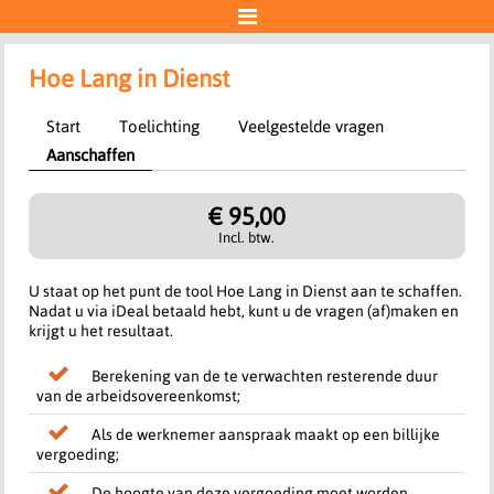

Account
Hoe Lang in Dienst
Start
Toelichting
Veelgestelde vragen
"Ideal | Wero"-betaling
Aanschaffen
Aan de slag
€ 95,00
Incl. btw.
U staat op het punt de tool Hoe Lang in Dienst aan te schaffen.
Nadat u via iDeal betaald hebt, kunt u de vragen (af)maken en
krijgt u het resultaat.
Berekening van de te verwachten resterende duur
van de arbeidsovereenkomst;
Als de werknemer aanspraak maakt op een billijke
vergoeding;
De hoogte van deze vergoeding moet worden