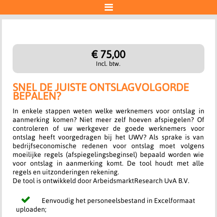

Account
€ 75,00
"Ideal | Wero"-betaling
Incl. btw.
SNEL DE JUISTE ONTSLAGVOLGORDE
Aan de slag
BEPALEN?
In enkele stappen weten welke werknemers voor ontslag in
aanmerking komen? Niet meer zelf hoeven afspiegelen? Of
controleren of uw werkgever de goede werknemers voor
ontslag heeft voorgedragen bij het UWV? Als sprake is van
bedrijfseconomische redenen voor ontslag moet volgens
moeilijke regels (afspiegelingsbeginsel) bepaald worden wie
voor ontslag in aanmerking komt. De tool houdt met alle
regels en uitzonderingen rekening.
De tool is ontwikkeld door ArbeidsmarktResearch UvA B.V.
Eenvoudig het personeelsbestand in Excelformaat
uploaden;